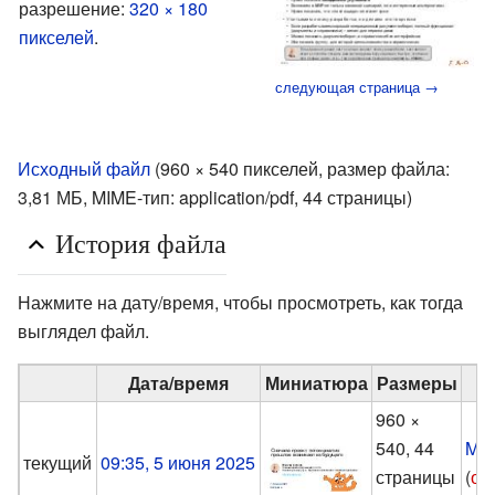
разрешение:
320 × 180
пикселей
.
следующая страница →
Исходный файл
‎
(960 × 540 пикселей, размер файла:
3,81 МБ, MIME-тип:
application/pdf
, 44 страницы)
История файла
Нажмите на дату/время, чтобы просмотреть, как тогда
выглядел файл.
Дата/время
Миниатюра
Размеры
960 ×
540, 44
Mak
текущий
09:35, 5 июня 2025
страницы
(
об