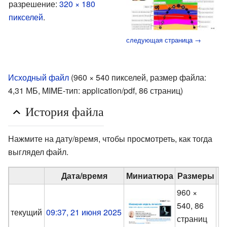
разрешение:
320 × 180
пикселей
.
следующая страница →
Исходный файл
‎
(960 × 540 пикселей, размер файла:
4,31 МБ, MIME-тип:
application/pdf
, 86 страниц)
История файла
Нажмите на дату/время, чтобы просмотреть, как тогда
выглядел файл.
Дата/время
Миниатюра
Размеры
960 ×
540, 86
M
текущий
09:37, 21 июня 2025
страниц
(
о