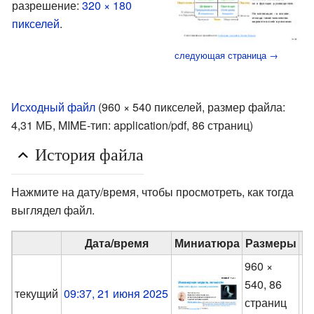
разрешение:
320 × 180
пикселей
.
следующая страница →
Исходный файл
‎
(960 × 540 пикселей, размер файла:
4,31 МБ, MIME-тип:
application/pdf
, 86 страниц)
История файла
Нажмите на дату/время, чтобы просмотреть, как тогда
выглядел файл.
Дата/время
Миниатюра
Размеры
960 ×
540, 86
M
текущий
09:37, 21 июня 2025
страниц
(
о