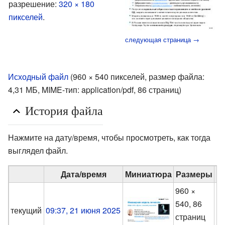
разрешение:
320 × 180
пикселей
.
следующая страница →
Исходный файл
‎
(960 × 540 пикселей, размер файла:
4,31 МБ, MIME-тип:
application/pdf
, 86 страниц)
История файла
Нажмите на дату/время, чтобы просмотреть, как тогда
выглядел файл.
Дата/время
Миниатюра
Размеры
960 ×
540, 86
M
текущий
09:37, 21 июня 2025
страниц
(
о