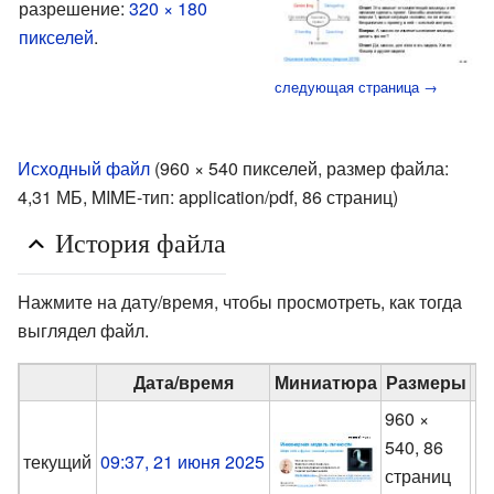
разрешение:
320 × 180
пикселей
.
следующая страница →
Исходный файл
‎
(960 × 540 пикселей, размер файла:
4,31 МБ, MIME-тип:
application/pdf
, 86 страниц)
История файла
Нажмите на дату/время, чтобы просмотреть, как тогда
выглядел файл.
Дата/время
Миниатюра
Размеры
960 ×
540, 86
M
текущий
09:37, 21 июня 2025
страниц
(
о