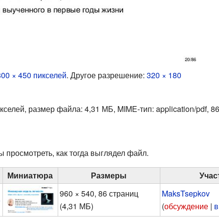
800 × 450 пикселей
.
Другое разрешение:
320 × 180
икселей, размер файла: 4,31 МБ, MIME-тип:
application/pdf
, 8
ы просмотреть, как тогда выглядел файл.
Миниатюра
Размеры
Учас
960 × 540, 86 страниц
MaksTsepkov
5
(4,31 МБ)
(
обсуждение
|
в