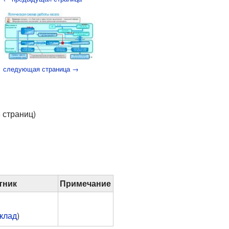
следующая страница →
6 страниц)
тник
Примечание
клад
)