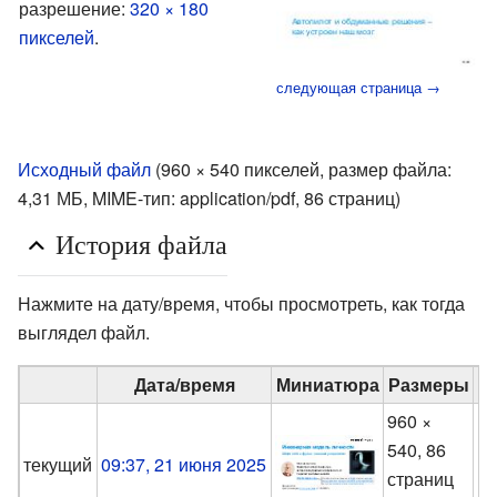
разрешение:
320 × 180
пикселей
.
следующая страница →
Исходный файл
‎
(960 × 540 пикселей, размер файла:
4,31 МБ, MIME-тип:
application/pdf
, 86 страниц)
История файла
Нажмите на дату/время, чтобы просмотреть, как тогда
выглядел файл.
Дата/время
Миниатюра
Размеры
960 ×
540, 86
M
текущий
09:37, 21 июня 2025
страниц
(
о