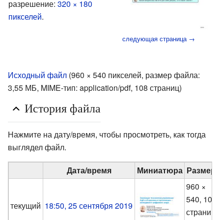
разрешение:
320 × 180
пикселей
.
следующая страница →
Исходный файл
‎
(960 × 540 пикселей, размер файла:
3,55 МБ, MIME-тип:
application/pdf
, 108 страниц)
История файла
Нажмите на дату/время, чтобы просмотреть, как тогда
выглядел файл.
Дата/время
Миниатюра
Размер
960 ×
540, 108
текущий
18:50, 25 сентября 2019
страниц