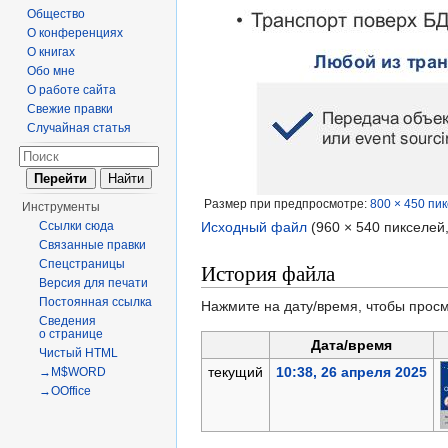
Общество
О конференциях
О книгах
Обо мне
О работе сайта
Свежие правки
Случайная статья
Размер при предпросмотре:
800 × 450 пи
Инструменты
Ссылки сюда
Исходный файл
‎
(960 × 540 пикселей
Связанные правки
Спецстраницы
История файла
Версия для печати
Постоянная ссылка
Нажмите на дату/время, чтобы просм
Сведения
о странице
Дата/время
Чистый HTML
текущий
10:38, 26 апреля 2025
→M$WORD
→OOffice