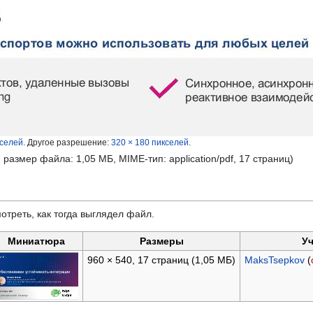
кселей
.
Другое разрешение:
320 × 180 пикселей
.
, размер файла: 1,05 МБ, MIME-тип:
application/pdf
, 17 страниц)
отреть, как тогда выглядел файл.
Миниатюра
Размеры
Уч
960 × 540, 17 страниц
(1,05 МБ)
MaksTsepkov
(