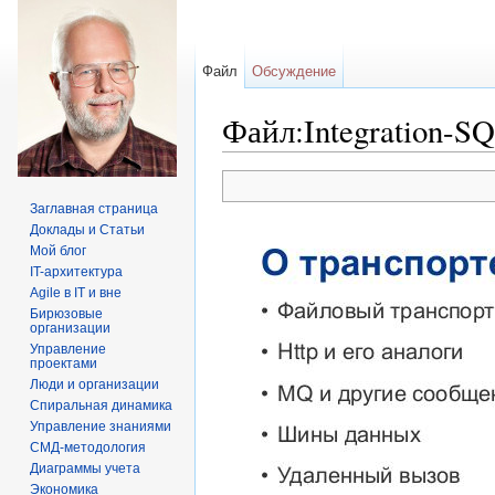
Файл
Обсуждение
Файл:Integration-SQ
Перейти к:
навигация
,
поиск
Заглавная страница
Доклады и Статьи
Мой блог
IT-архитектура
Agile в IT и вне
Бирюзовые
организации
Управление
проектами
Люди и организации
Спиральная динамика
Управление знаниями
СМД-методология
Диаграммы учета
Экономика