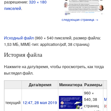
разрешение:
320 × 180
пикселей
.
следующая страница →
Исходный файл
‎
(960 × 540 пикселей, размер файла:
1,53 МБ, MIME-тип:
application/pdf
, 38 страниц)
История файла
Нажмите на дату/время, чтобы просмотреть, как тогда
выглядел файл.
Дата/время
Миниатюра
Размеры
960 ×
540, 38
Mak
текущий
12:47, 28 мая 2019
страниц
(
об