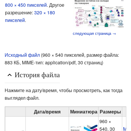
800 × 450 пикселей
.
Другое
разрешение:
320 × 180
пикселей
.
следующая страница →
Исходный файл
‎
(960 × 540 пикселей, размер файла:
883 КБ, MIME-тип:
application/pdf
, 30 страниц)
История файла
Нажмите на дату/время, чтобы просмотреть, как тогда
выглядел файл.
Дата/время
Миниатюра
Размеры
960 ×
540, 30
Mak