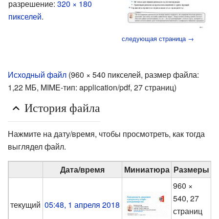
разрешение:
320 × 180
пикселей
.
следующая страница →
Исходный файл
‎
(960 × 540 пикселей, размер файла:
1,22 МБ, MIME-тип:
application/pdf
, 27 страниц)
История файла
Нажмите на дату/время, чтобы просмотреть, как тогда
выглядел файл.
Дата/время
Миниатюра
Размеры
960 ×
540, 27
M
текущий
05:48, 1 апреля 2018
страниц
(