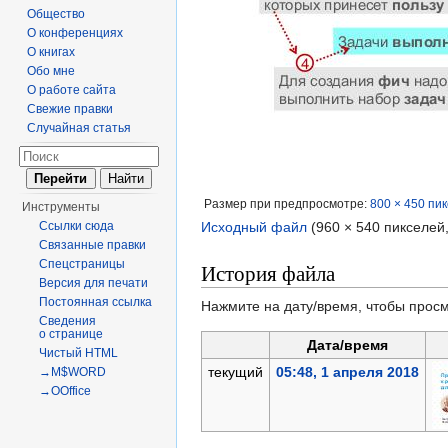
Общество
О конференциях
О книгах
Обо мне
О работе сайта
Свежие правки
Случайная статья
Размер при предпросмотре:
800 × 450 пи
Инструменты
Ссылки сюда
Исходный файл
‎
(960 × 540 пикселей
Связанные правки
Спецстраницы
История файла
Версия для печати
Постоянная ссылка
Нажмите на дату/время, чтобы просм
Сведения
о странице
Дата/время
Чистый HTML
текущий
05:48, 1 апреля 2018
→M$WORD
→OOffice