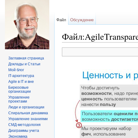
Файл
Обсуждение
Файл:AgileTranspare
Перейти к:
навигация
,
поиск
Заглавная страница
Доклады и Статьи
Мой блог
IT-архитектура
Agile в IT и вне
Бирюзовые
организации
Управление
проектами
Люди и организации
Спиральная динамика
Управление знаниями
СМД-методология
Диаграммы учета
Экономика