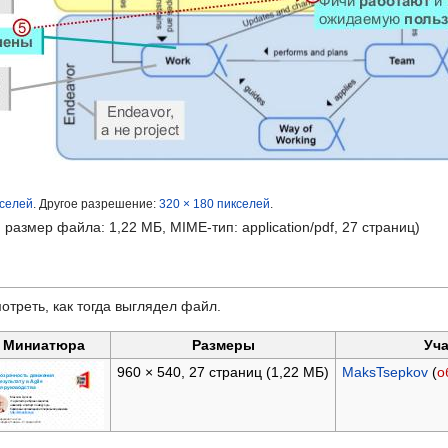
кселей
.
Другое разрешение:
320 × 180 пикселей
.
, размер файла: 1,22 МБ, MIME-тип:
application/pdf
, 27 страниц)
отреть, как тогда выглядел файл.
Миниатюра
Размеры
Уча
960 × 540, 27 страниц
(1,22 МБ)
MaksTsepkov
(
о