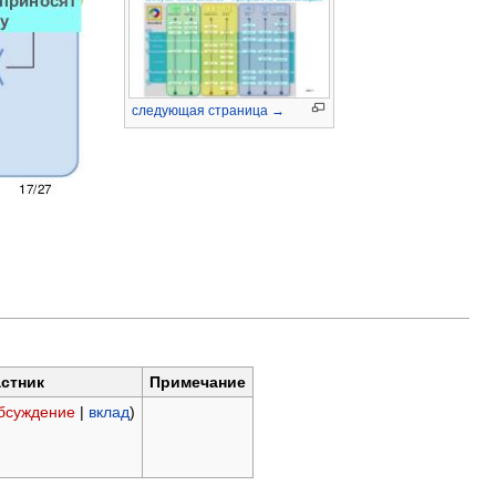
следующая страница →
стник
Примечание
бсуждение
|
вклад
)