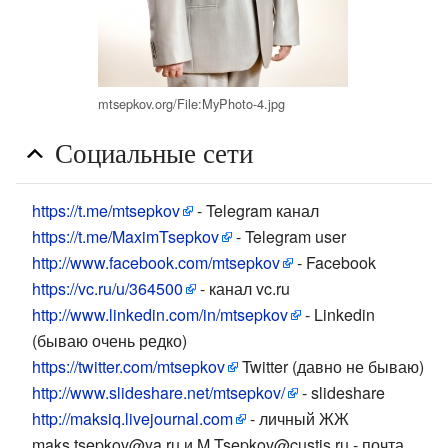
mtsepkov.org/File:MyPhoto-4.jpg
Социальные сети
https://t.me/mtsepkov
- Telegram канал
https://t.me/MaximTsepkov
- Telegram user
http://www.facebook.com/mtsepkov
- Facebook
https://vc.ru/u/364500
- канал vc.ru
http://www.linkedin.com/in/mtsepkov
- Linkedin
(бываю очень редко)
https://twitter.com/mtsepkov
Twitter (давно не бываю)
http://www.slideshare.net/mtsepkov/
- slideshare
http://maksiq.livejournal.com
- личный ЖЖ
maks.tsepkov@ya.ru и M.Tsepkov@custis.ru - почта