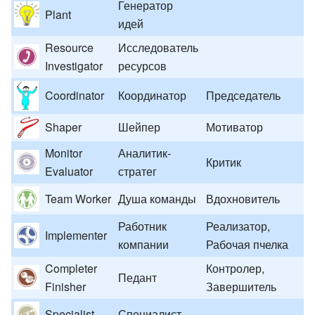
Генератор
Plant
идей
Resource
Исследователь
Investigator
ресурсов
Coordinator
Координатор
Председатель
Shaper
Шейпер
Мотиватор
Monitor
Аналитик-
Критик
Evaluator
стратег
Team Worker
Душа команды
Вдохновитель
Работник
Реализатор,
Implementer
компании
Рабочая пчелка
Completer
Контролер,
Педант
Finisher
Завершитель
Specialist
Специалист