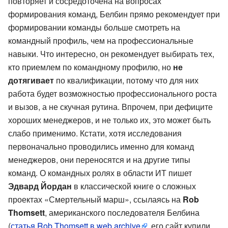
повторяет и сосредоточена на вопросах
формирования команд, Белбин прямо рекомендует при
формировании команды больше смотреть на
командный профиль, чем на профессиональные
навыки. Что интересно, он рекомендует выбирать тех,
кто приемлем по командному профилю, но
не
дотягивает
по квалификации, потому что для них
работа будет возможностью профессионального роста
и вызов, а не скучная рутина. Впрочем, при дефиците
хороших менеджеров, и не только их, это может быть
слабо применимо. Кстати, хотя исследования
первоначально проводились именно для команд
менеджеров, они переносятся и на другие типы
команд. О командных ролях в области ИТ пишет
Эдвард Йордан
в классической книге о сложных
проектах «Смертельный марш», ссылаясь на
Rob
Thomsett
, американского последователя Белбина
(
статья Rob Thomsett в web archive
, его сайт купили