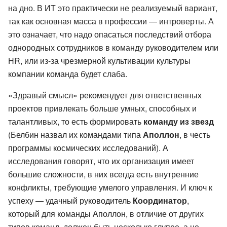
на дно. В ИТ это практически не реализуемый вариант,
так как основная масса в профессии — интроверты. А
это означает, что надо опасаться последствий отбора
однородных сотрудников в команду руководителем или
HR, или из-за чрезмерной культивации культуры
компании команда будет слаба.
«Здравый смысл» рекомендует для ответственных
проектов привлекать больше умных, способных и
талантливых, то есть формировать
команду
из звезд
(Белбин назвал их командами типа
Аполлон
, в честь
программы космических исследований). А
исследования говорят, что их организация имеет
большие сложности, в них всегда есть внутренние
конфликты, требующие умелого управления. И ключ к
успеху — удачный руководитель
Координатор
,
который для команды Аполлон, в отличие от других
типов команд, должен быть несколько глупее, а не