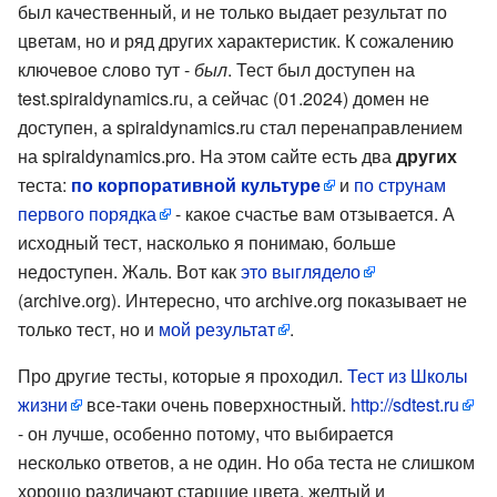
был качественный, и не только выдает результат по
цветам, но и ряд других характеристик. К сожалению
ключевое слово тут -
был
. Тест был доступен на
test.spiraldynamics.ru, а сейчас (01.2024) домен не
доступен, а spiraldynamics.ru стал перенаправлением
на spiraldynamics.pro. На этом сайте есть два
других
теста:
по корпоративной культуре
и
по струнам
первого порядка
- какое счастье вам отзывается. А
исходный тест, насколько я понимаю, больше
недоступен. Жаль. Вот как
это выглядело
(archive.org). Интересно, что archive.org показывает не
только тест, но и
мой результат
.
Про другие тесты, которые я проходил.
Тест из Школы
жизни
все-таки очень поверхностный.
http://sdtest.ru
- он лучше, особенно потому, что выбирается
несколько ответов, а не один. Но оба теста не слишком
хорошо различают старшие цвета, желтый и