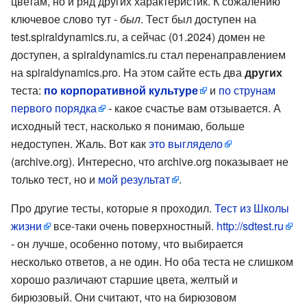
цветам, но и ряд других характеристик. К сожалению
ключевое слово тут -
был
. Тест был доступен на
test.spiraldynamics.ru, а сейчас (01.2024) домен не
доступен, а spiraldynamics.ru стал перенаправлением
на spiraldynamics.pro. На этом сайте есть два
других
теста:
по корпоративной культуре
и
по струнам
первого порядка
- какое счастье вам отзывается. А
исходный тест, насколько я понимаю, больше
недоступен. Жаль. Вот как
это выглядело
(archive.org). Интересно, что archive.org показывает не
только тест, но и
мой результат
.
Про другие тесты, которые я проходил.
Тест из Школы
жизни
все-таки очень поверхностный.
http://sdtest.ru
- он лучше, особенно потому, что выбирается
несколько ответов, а не один. Но оба теста не слишком
хорошо различают старшие цвета, желтый и
бирюзовый. Они считают, что на бирюзовом