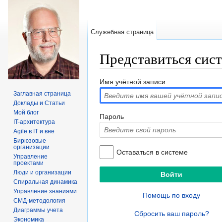
Служебная страница
Представиться сис
Перейти к:
навигация
,
поиск
Имя учётной записи
Заглавная страница
Доклады и Статьи
Мой блог
Пароль
IT-архитектура
Agile в IT и вне
Бирюзовые
организации
Оставаться в системе
Управление
проектами
Люди и организации
Спиральная динамика
Управление знаниями
Помощь по входу
СМД-методология
Диаграммы учета
Сбросить ваш пароль?
Экономика