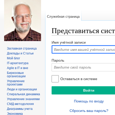
Служебная страница
Представиться сис
Перейти к:
навигация
,
поиск
Имя учётной записи
Заглавная страница
Доклады и Статьи
Мой блог
Пароль
IT-архитектура
Agile в IT и вне
Бирюзовые
организации
Оставаться в системе
Управление
проектами
Люди и организации
Спиральная динамика
Управление знаниями
Помощь по входу
СМД-методология
Диаграммы учета
Сбросить ваш пароль?
Экономика