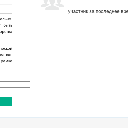
участник за последнее вр
ельно.
т быть
орства
еской
им вас
 рамке