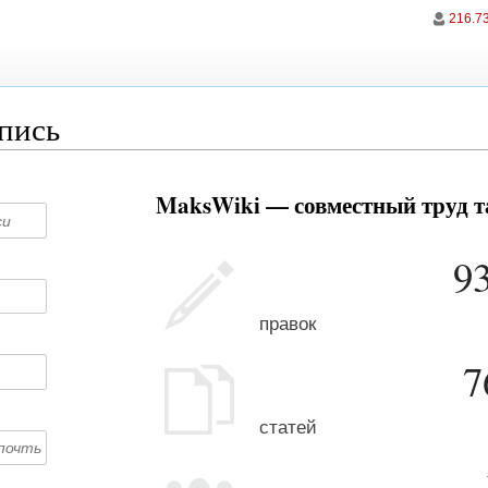
216.7
апись
MaksWiki — совместный труд та
9
правок
7
статей