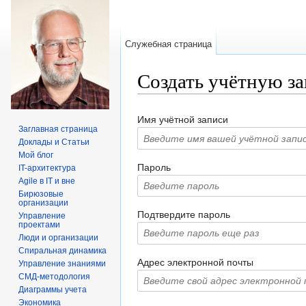
Служебная страница
Создать учётную з
Перейти к:
навигация
,
поиск
Имя учётной записи
Заглавная страница
Доклады и Статьи
Мой блог
Пароль
IT-архитектура
Agile в IT и вне
Бирюзовые
организации
Подтвердите пароль
Управление
проектами
Люди и организации
Спиральная динамика
Адрес электронной почты
Управление знаниями
СМД-методология
Диаграммы учета
Экономика