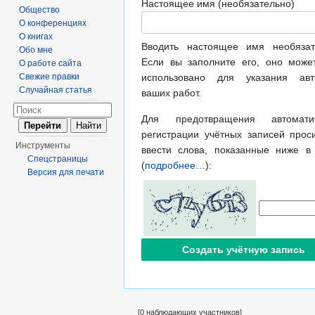
Настоящее имя (необязательно)
Общество
О конференциях
О книгах
Вводить настоящее имя необязат
Обо мне
Если вы заполните его, оно може
О работе сайта
Свежие правки
использовано для указания авт
Случайная статья
ваших работ.
Для предотвращения автоматич
регистрации учётных записей прос
Инструменты
ввести слова, показанные ниже в
Спецстраницы
(
подробнее…
):
Версия для печати
[0 наблюдающих участников]