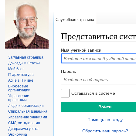
Служебная страница
Представиться сис
Перейти к:
навигация
,
поиск
Имя учётной записи
Заглавная страница
Доклады и Статьи
Мой блог
Пароль
IT-архитектура
Agile в IT и вне
Бирюзовые
организации
Оставаться в системе
Управление
проектами
Люди и организации
Спиральная динамика
Управление знаниями
Помощь по входу
СМД-методология
Диаграммы учета
Сбросить ваш пароль?
Экономика