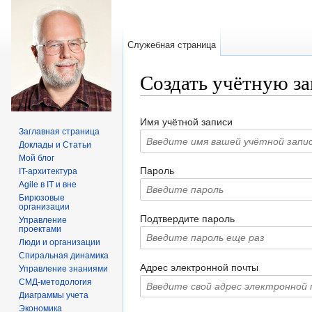
Служебная страница
Создать учётную з
Перейти к:
навигация
,
поиск
Имя учётной записи
Заглавная страница
Доклады и Статьи
Мой блог
Пароль
IT-архитектура
Agile в IT и вне
Бирюзовые
организации
Подтвердите пароль
Управление
проектами
Люди и организации
Спиральная динамика
Адрес электронной почты
Управление знаниями
СМД-методология
Диаграммы учета
Экономика