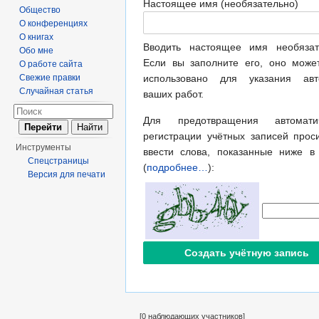
Настоящее имя (необязательно)
Общество
О конференциях
О книгах
Вводить настоящее имя необязат
Обо мне
Если вы заполните его, оно може
О работе сайта
Свежие правки
использовано для указания авт
Случайная статья
ваших работ.
Для предотвращения автоматич
регистрации учётных записей прос
Инструменты
ввести слова, показанные ниже в
Спецстраницы
(
подробнее…
):
Версия для печати
[0 наблюдающих участников]