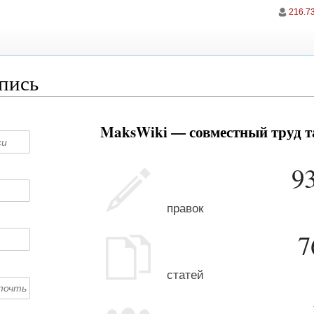
216.7
апись
MaksWiki — совместный труд та
9
правок
7
статей