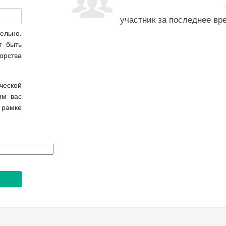
участник за последнее вр
ельно.
т быть
орства
еской
им вас
 рамке