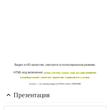
Видео в HD-качестве, смотрите в полноэкранном режиме.
HTML-код включения
<iframe src="http://player.vimeo.com/video/1040306705?
byline=0&portrait=0" width="720" height="405" frameborder="0"></iframe>
Скачать → на странице видео на vimeo, кнопка «Download»
Презентация