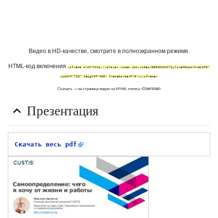
Видео в HD-качестве, смотрите в полноэкранном режиме.
HTML-код включения
<iframe src="http://player.vimeo.com/video/889452342?byline=0&portrait=0"
width="720" height="405" frameborder="0"></iframe>
Скачать → на странице видео на vimeo, кнопка «Download»
Презентация
Скачать весь pdf