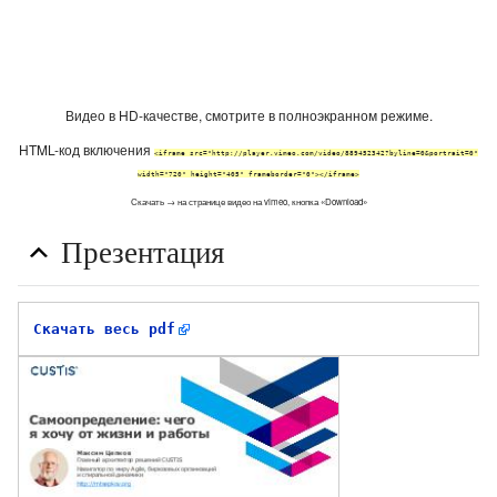
Видео в HD-качестве, смотрите в полноэкранном режиме.
HTML-код включения
<iframe src="http://player.vimeo.com/video/889452342?byline=0&portrait=0"
width="720" height="405" frameborder="0"></iframe>
Скачать → на странице видео на vimeo, кнопка «Download»
Презентация
Скачать весь pdf