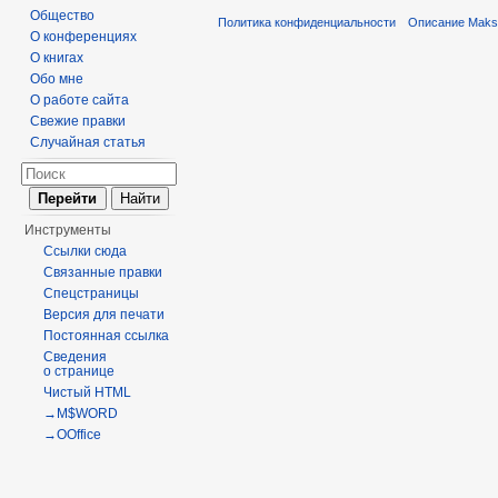
Общество
Политика конфиденциальности
Описание Maks
О конференциях
О книгах
Обо мне
О работе сайта
Свежие правки
Случайная статья
Инструменты
Ссылки сюда
Связанные правки
Спецстраницы
Версия для печати
Постоянная ссылка
Сведения
о странице
Чистый HTML
→M$WORD
→OOffice