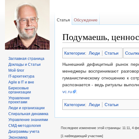
Статья
Обсуждение
Подумаешь, ценности
Перейти к:
навигация
,
поиск
Категории
:
Люди
Статьи
Ссылки
Заглавная страница
Нынешний дефицитный рынок персо
Доклады и Статьи
Мой блог
менеджеры воспринимают разговор 
IT-архитектура
гуманистическому отношению к сотр
Agile в IT и вне
распознается - ведь ритуалы выполн
Бирюзовые
vc.ru
.
организации
Управление
проектами
Категории
:
Люди
Статьи
Люди и организации
Спиральная динамика
Управление знаниями
СМД-методология
Последнее изменение этой страницы: 11:11, 4 ф
Диаграммы учета
[1 наблюдающий участник]
Экономика