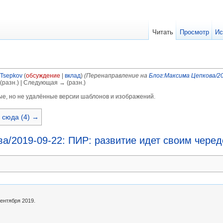
Читать
Просмотр
Ис
Tsepkov
(
обсуждение
|
вклад
)
(Перенаправление на
Блог:Максима Цепкова/20
(разн.) | Следующая → (разн.)
ые, но не удалённые версии шаблонов и изображений.
 сюда (4) →
а/2019-09-22: ПИР: развитие идет своим черед
ентября 2019.