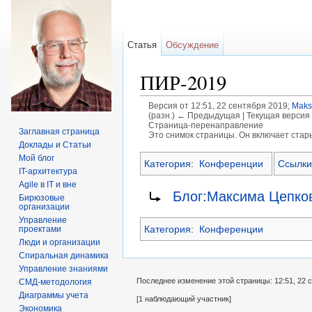
Статья
Обсуждение
ПИР-2019
Версия от 12:51, 22 сентября 2019;
Maks
(разн.) ← Предыдущая | Текущая версия 
Страница-перенаправление
Заглавная страница
Это снимок страницы. Он включает стар
Доклады и Статьи
Перейти к:
навигация
,
поиск
Мой блог
Категория
:
Конференции
Ссылки
IT-архитектура
Agile в IT и вне
Перенаправление на:
Блог:Максима Цепков
Бирюзовые
организации
Управление
Категория
:
Конференции
проектами
Люди и организации
Спиральная динамика
Управление знаниями
Последнее изменение этой страницы: 12:51, 22 с
СМД-методология
Диаграммы учета
[1 наблюдающий участник]
Экономика