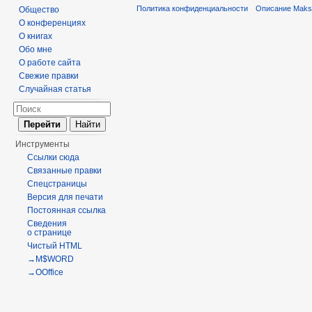
Политика конфиденциальности
Описание Maks
Общество
О конференциях
О книгах
Обо мне
О работе сайта
Свежие правки
Случайная статья
Инструменты
Ссылки сюда
Связанные правки
Спецстраницы
Версия для печати
Постоянная ссылка
Сведения
о странице
Чистый HTML
→M$WORD
→OOffice