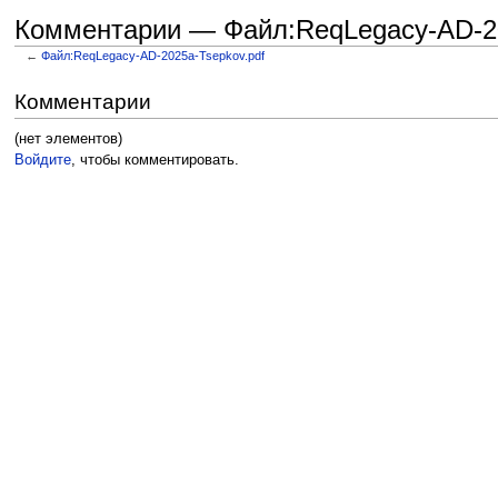
Комментарии — Файл:ReqLegacy-AD-20
←
Файл:ReqLegacy-AD-2025a-Tsepkov.pdf
Перейти к:
навигация
,
поиск
Комментарии
(нет элементов)
Войдите
, чтобы комментировать.