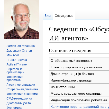
Блог
Обсуждение
Сведения по «Обсу
ИИ-агентов»
Перейти к:
навигация
,
поиск
Заглавная страница
Основные сведения
Доклады и Статьи
Мой блог
IT-архитектура
Отображаемый заголовок
Agile в IT и вне
Ключ сортировки по умолчанию
Бирюзовые
организации
Длина страницы (в байтах)
Управление
Идентификатор страницы
проектами
Люди и организации
Язык страницы
Спиральная динамика
Модель содержимого страницы
Управление знаниями
СМД-методология
Индексация поисковыми роботами
Диаграммы учета
Количество перенаправлений на эт
Экономика