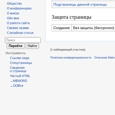
Общество
Подстраницы данной страницы
О конференциях
О книгах
Защита страницы
Обо мне
О работе сайта
Создание
Без защиты (бессрочно)
Свежие правки
Случайная статья
[1 наблюдающий участник]
Инструменты
Политика конфиденциальности
Описание Maks
Ссылки сюда
Спецстраницы
Сведения
о странице
Чистый HTML
→M$WORD
→OOffice