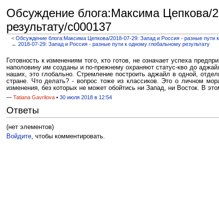
Обсуждение блога:Максима Цепкова/20
результату/c000137
<
Обсуждение блога:Максима Цепкова/2018-07-29: Запад и Россия - разные пути 
←
2018-07-29: Запад и Россия - разные пути к одному глобальному результату
Перейти к:
навигация
,
поиск
Готовность к изменениям того, кто готов, не означает успеха предп
наполовину им созданы и по-прежнему охраняют статус-кво до аджайл
наших, это глобально. Стремление построить аджайл в одной, отдел
стране. Что делать? - вопрос тоже из классиков. Это о личном мор
изменения, без которых не может обойтись ни Запад, ни Восток. В эт
—
Tatiana Gavrilova
•
30 июля 2018 в 12:54
Ответы
(нет элементов)
Войдите
, чтобы комментировать.