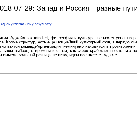
18-07-29: Запад и Россия - разные пут
к одному глобальному результату
риятия. Аджайл как mindset, философия и культура, не может успешно р
а. Кроме структур, есть еще мощнейший культурный фон, в первую очер
ьно взятой команде/организации, неминуемо находится в противоречии
альном выборе, о времени и о том, как скоро сработает не столько п
ом смысле большой разницы не вижу, идем все вместе туда же.