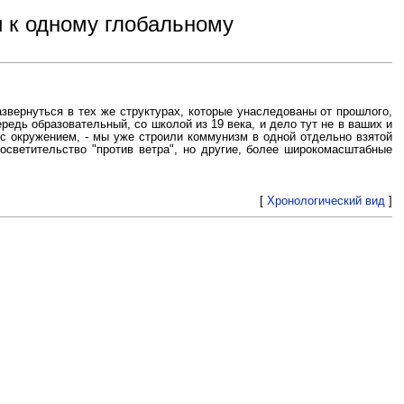
и к одному глобальному
азвернуться в тех же структурах, которые унаследованы от прошлого,
едь образовательный, со школой из 19 века, и дело тут не в ваших и
 с окружением, - мы уже строили коммунизм в одной отдельно взятой
росветительство "против ветра", но другие, более широкомасштабные
[
Хронологический вид
]