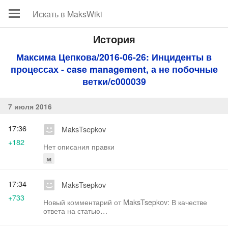
История
Максима Цепкова/2016-06-26: Инциденты в
процессах - case management, а не побочные
ветки/c000039
7 июля 2016
17:36
MaksTsepkov
+182
Нет описания правки
м
17:34
MaksTsepkov
+733
Новый комментарий от MaksTsepkov: В качестве
ответа на статью
[https://www.facebook.com/profile.php?
id=100003074717050 Марк Мельник] написал дв…