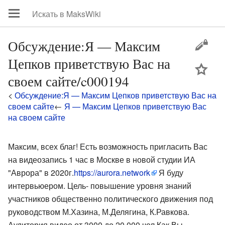
Обсуждение:Я — Максим
Цепков приветствую Вас на
цей
своем сайте/c000194
<
Обсуждение:Я — Максим Цепков приветствую Вас на
своем сайте
←
Я — Максим Цепков приветствую Вас
на своем сайте
Максим, всех благ! Есть возможность пригласить Вас
на видеозапись 1 час в Москве в новой студии ИА
"Аврора" в 2020г.
https://aurora.network
Я буду
интервьюером. Цель- повышение уровня знаний
участников общественно политического движения под
руководством М.Хазина, М.Делягина, К.Равкова.
Аудитория видео от 3000 до 20 000 чел.Как Вы