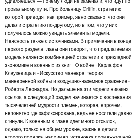
удивляешься — почему люди не замечали, что идут по
провальному пути. Про больницу Griffin, стратегию
которой приводят как пример, явно сказано, что они
делали стратегию по-другому, но в том, что у них
получилось можно увидеть элементы модели.
Неясность также с источниками. В примечании в конце
первого раздела главы они говорят, что предлагаемая
модель является комбинацией стратегии в прикладной
экономике и военных из книг «О войне» Карла фон
Клаузевица и «Искусство маневра: теория
маневренной войны и воздушно-наземное сражение»
Роберта Леонарда. Но дальше на эти модели никаких
ссылок, а следующий раздел начинается с воспевания
тысячелетней мудрости племен, которая, впрочем,
непонятно где зафиксирована, ведь ее носители давно
сгинули. К военным в главе идет много отсылок,
однако, только на общем уровне, важные детали
второго порядка, например, установка промежуточной