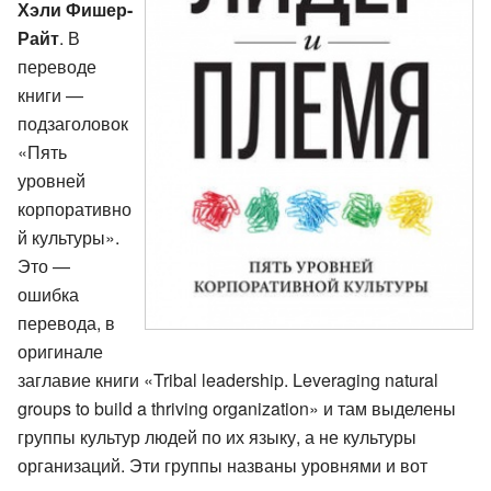
Хэли Фишер-
Райт
. В
переводе
книги —
подзаголовок
«Пять
уровней
корпоративно
й культуры».
Это —
ошибка
перевода, в
оригинале
заглавие книги «Tribal leadership. Leveraging natural
groups to build a thriving organization» и там выделены
группы культур людей по их языку, а не культуры
организаций. Эти группы названы уровнями и вот