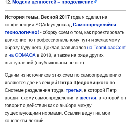
Модели ценностей – продолжение
История темы. Весной 2017
года я сделал на
конференции SQAdays доклад
Самоопределяйся
технологично!
- сборку схем о том, как проектировать
движение по профессиональному пути и желаемому
образу будущего. Доклад развивался
на TeamLeadConf
и
на COMAQA
в 2018, а также на ряде других
выступлений (опубликованы не все).
Одним из источников этих схем по самоопределению
являются две из лекций
Петра Щедровицкого
по
Системе разделения труда:
третья
, в которой Петр
вводит схему самоопределения и
шестая
, в которой он
говорит о действии как о выборе между
существующими нормами. Ссылки ведут на мои
конспекты лекций.