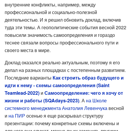
внутренние конфликты, например, между
профессиональной и социально-полезной
деятельностью. И я решил обновить доклад, включив
туда эти темы. А геополитические события весной 2022
повысили значимость самоопределения и гораздо
теснее связали вопросы профессионального пути и
своего места в мире.
Доклад оказался реально актуальным, поэтому я его
делал на разных площадках с постепенным развитием.
Последние варианты
Как строить образ будущего и
идти к нему - схемы самоопределения (Saint
Teamlead-2022)
и
Самоопределение: чего я хочу от
жизни и работы (SQAdays-2023)
. А
на Школе
системного менеджмента Анатолия Левенчука
весной
и
на ПИР
осенью я еще раскрывал структуру
презентации: почему конкретные схемы включены и
для чего они служат, можно ли их заменить другими.