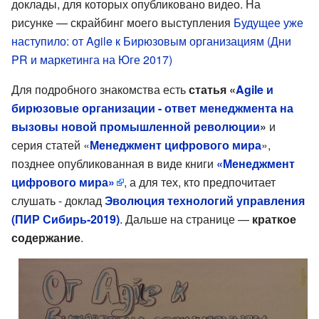
доклады, для которых опубликовано видео. На
рисунке — скрайбинг моего выступления
Будущее уже
наступило: от Agile к Бирюзовым организациям (Дни
PR и маркетинга на Юге 2017)
Для подробного знакомства есть
статья «
Agile и
бирюзовые организации - ответ менеджмента на
вызовы новой промышленной революции
»
и
серия статей «
Менеджмент цифрового мира
»,
позднее опубликованная в виде книги
«Менеджмент
цифрового мира»
, а для тех, кто предпочитает
слушать - доклад
Эволюция технологий управления
(ПИР Сибирь-2019)
. Дальше на странице —
краткое
содержание
.