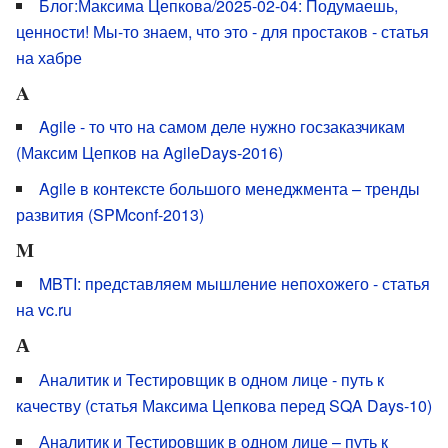
Блог:Максима Цепкова/2025-02-04: Подумаешь,
ценности! Мы-то знаем, что это - для простаков - статья
на хабре
A
Agile - то что на самом деле нужно госзаказчикам
(Максим Цепков на AgileDays-2016)
Agile в контексте большого менеджмента – тренды
развития (SPMconf-2013)
M
MBTI: представляем мышление непохожего - статья
на vc.ru
А
Аналитик и Тестировщик в одном лице - путь к
качеству (статья Максима Цепкова перед SQA Days-10)
Аналитик и Тестировщик в одном лице – путь к