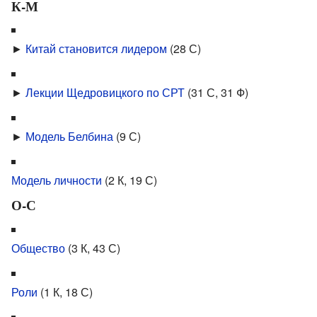
К-М
►
Китай становится лидером
‎
(28 С)
►
Лекции Щедровицкого по СРТ
‎
(31 С, 31 Ф)
►
Модель Белбина
‎
(9 С)
Модель личности
‎
(2 К, 19 С)
О-С
Общество
‎
(3 К, 43 С)
Роли
‎
(1 К, 18 С)