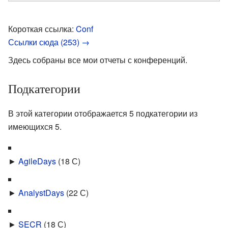
Короткая ссылка:
Conf
Ссылки сюда (253) →
Здесь собраны все мои отчеты с конференций.
Подкатегории
В этой категории отображается 5 подкатегории из
имеющихся 5.
►
AgileDays
‎
(18 С)
►
AnalystDays
‎
(22 С)
►
SECR
‎
(18 С)