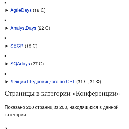
►
AgileDays
‎
(18 С)
►
AnalystDays
‎
(22 С)
►
SECR
‎
(18 С)
►
SQAdays
‎
(27 С)
►
Лекции Щедровицкого по СРТ
‎
(31 С, 31 Ф)
Страницы в категории «Конференции»
Показано 200 страниц из 200, находящихся в данной
категории.