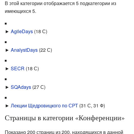
В этой категории отображается 5 подкатегории из
имеющихся 5.
►
AgileDays
‎
(18 С)
►
AnalystDays
‎
(22 С)
►
SECR
‎
(18 С)
►
SQAdays
‎
(27 С)
►
Лекции Щедровицкого по СРТ
‎
(31 С, 31 Ф)
Страницы в категории «Конференции»
Показано 200 страниц из 200, находящихся в данной