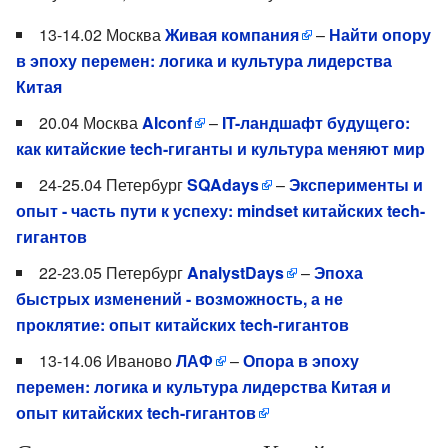
13-14.02 Москва
Живая компания
–
Найти опору
в эпоху перемен: логика и культура лидерства
Китая
20.04 Москва
AIconf
–
IT-ландшафт будущего:
как китайские tech-гиганты и культура меняют мир
24-25.04 Петербург
SQAdays
–
Эксперименты и
опыт - часть пути к успеху: mindset китайских tech-
гигантов
22-23.05 Петербург
AnalystDays
–
Эпоха
быстрых изменений - возможность, а не
проклятие: опыт китайских tech-гигантов
13-14.06 Иваново
ЛАФ
–
Опора в эпоху
перемен: логика и культура лидерства Китая и
опыт китайских tech-гигантов