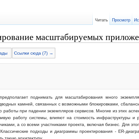
Читать
Просмотр
Ис
ирование масштабируемых приложен
ады
Ссылки сюда (7) →
предполагает поднимать для масштабирования много экземпля
дводных камней, связанных с возможными блокировками, сбаланс
ю работы при падении экземпляров сервисов. Многие из этих аспе
ивую работу системы, влияют на стоимость инфраструктуры и 
чиками, а со всеми участниками проекта, включая бизнес. Для эт
 Классические подходы и диаграммы проектирования - ER-диагр
ь такую архитектуру.