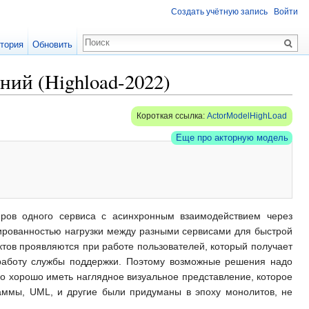
Создать учётную запись
Войти
тория
Обновить
ий (Highload-2022)
Короткая ссылка:
ActorModelHighLoad
Еще про акторную модель
ров одного сервиса с асинхронным взаимодействием через
ированностью нагрузки между разными сервисами для быстрой
ктов проявляются при работе пользователей, который получает
работу службы поддержки. Поэтому возможные решения надо
ого хорошо иметь наглядное визуальное представление, которое
аммы, UML, и другие были придуманы в эпоху монолитов, не