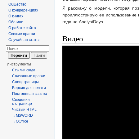
Общество
Я расскажу о модели, которая по
О конференциях
проиллюстрирую ее использование
О книгах
года на AnalystDays.
Обо мне
О работе сайта
Свежие правки
Видео
Случайная статья
Инструменты
Ссылки сюда
Связанные правки
Спецстраницы
Версия для печати
Постоянная ссылка
Сведения
о странице
Чистый HTML
→M$WORD
→OOffice