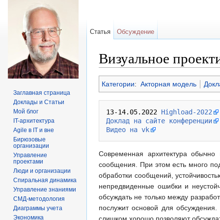
Статья
Обсуждение
Визуальное проект
Перейти к:
навигация
,
поиск
Категории
:
Акторная модель
Докл
Заглавная страница
Доклады и Статьи
Мой блог
13-14.05.2022 
Highload-2022
Доклад на сайте конференции
IT-архитектура
Видео на vk
Agile в IT и вне
Бирюзовые
организации
Современная архитектура обычно 
Управление
проектами
сообщения. При этом есть много по
Люди и организации
обработки сообщений, устойчивость
Спиральная динамика
непредвиденные ошибки и неустойч
Управление знаниями
обсуждать не только между разработ
СМД-методология
послужит основой для обсуждения.
Диаграммы учета
Экономика
слишком хорошо позволяют обсуждат