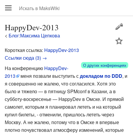
HappyDev-2013
<
Блог:Максима Цепкова
цей
Короткая ссылка:
HappyDev-2013
Ссылки сюда (3) →
О других конференциях
На конференцию
HappyDev-
2013
меня позвали выступить с
докладом по DDD
, и
я совершенно не жалею, что согласился. Хотя это
было и тяжело — в пятницу SPMconf в Казани, а в
субботу-воскресенье — HappyDev в Омске. И прямой
самолет, которым я планировал лететь и на который
купил билеты, - отменили, пришлось лететь через
Москву. А не жалею, потому что в Омске я впервые
плотно почувствовал атмосферу изменений, которые