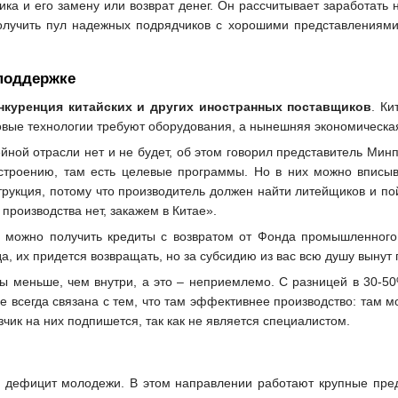
ка и его замену или возврат денег. Он рассчитывает заработать н
получить пул надежных подрядчиков с хорошими представлениям
споддержке
нкуренция китайских и других иностранных поставщиков
. Ки
овые технологии требуют оборудования, а нынешняя экономическая
йной отрасли нет и не будет, об этом говорил представитель Мин
достроению, там есть целевые программы. Но в них можно вписы
трукция, потому что производитель должен найти литейщиков и пойт
 производства нет, закажем в Китае».
и можно получить кредиты с возвратом от Фонда промышленного
да, их придется возвращать, но за субсидию из вас всю душу вынут 
зы меньше, чем внутри, а это – неприемлемо. С разницей в 30-50
не всегда связана с тем, что там эффективнее производство: там м
чик на них подпишется, так как не является специалистом.
, дефицит молодежи. В этом направлении работают крупные пред