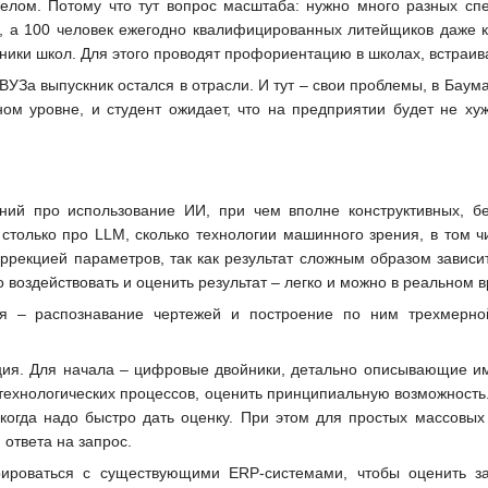
целом. Потому что тут вопрос масштаба: нужно много разных сп
 а 100 человек ежегодно квалифицированных литейщиков даже кр
ники школ. Для этого проводят профориентацию в школах, встраив
ВУЗа выпускник остался в отрасли. И тут – свои проблемы, в Баум
м уровне, и студент ожидает, что на предприятии будет не хуж
ний про использование ИИ, при чем вполне конструктивных, б
 столько про LLM, сколько технологии машинного зрения, в том ч
ррекцией параметров, так как результат сложным образом зависит
 воздействовать и оценить результат – легко и можно в реальном 
я – распознавание чертежей и построение по ним трехмерной
ция. Для начала – цифровые двойники, детально описывающие и
технологических процессов, оценить принципиальную возможность.
 когда надо быстро дать оценку. При этом для простых массовы
 ответа на запрос.
ироваться с существующими ERP-системами, чтобы оценить заг