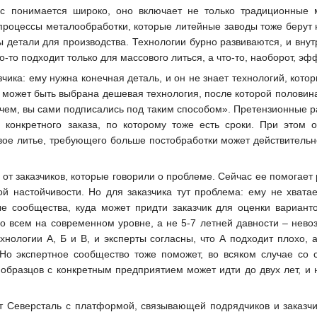
ас понимается широко, оно включает не только традиционные 
 процессы металообработки, которые литейные заводы тоже берут 
 детали для производства. Технологии бурно развиваются, и внут
о-то подходит только для массового литься, а что-то, наоборот, э
зчика: ему нужна конечная деталь, и он не знает технологий, ко
ате может быть выбрана дешевая технология, после которой полови
и чем, вы сами подписались под таким способом». Претензионные ра
 конкретного заказа, по которому тоже есть сроки. При этом о
вое литье, требующего больше постобработки может действительно
т заказчиков, которые говорили о проблеме. Сейчас ее помогает 
й настойчивости. Но для заказчика тут проблема: ему не хвата
ые сообщества, куда может придти заказчик для оценки вариант
по всем на современном уровне, а не 5-7 летней давности – нево
ехнологии А, Б и В, и эксперты согласны, что А подходит плохо,
 Но экспертное сообщество тоже поможет, во всяком случае со
 образцов с конкретным предприятием может идти до двух лет, и 
 Северсталь с платформой, связывающей подрядчиков и заказчик