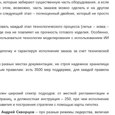
зы, которые забирают существенную часть оборудования, а если
 этом, возможно, часть заказов можно сделать и на другом
 и следующий этап – полноценный двойник, который не просто
ать каждый этап технологического процесса (литье – ковка –
де она не повлияет на прочность готового изделия. Особенно,
спользоваться технологии моделирования с использованием ИИ
епочку и гарантируя исполнение заказа за счет технической
 в разных местах документации, не строя надежное хранилище
ным правилам: есть 3500 мер поддержки, для каждой правила
лен широкий спектр подходов: от жесткой регламентации и
страниц, а должностная инструкция – 250, при чем исполнение
азвития и построения стратегии с помощью карты гипотез.
а
Андрей Скворцов
– про разные режимы лидерства, включая