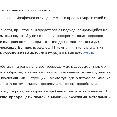
о в отчете хочу их отметить.
 оснвое нейрофизиологии, у нее много простых упражнений и
вности, при этом они представляют подход, опирающийся на
м «как надо». И у них есть опыт внедрения таких подходов.
и выстраивания приоритетов, как для компании, так и для
лександр Бындю
, владелец ИТ-компании и консультант из
ь хорошо читаемые книги автора, а у меня есть
отзыв-
аботают на регулярно воспроизводимых массовых ситуациях, и
азнообразия, а также на быстрых изменениях – инструкции не
выполняющими инструкции. Так что тут нужно четкое понимание
а иная, а потом – лишь переписывали, слегка дорабатывая.
 в эту сторону, не взирая на проблемы, это я тоже понимаю. Но
ообще
превращать людей в машинки жесткими методами –