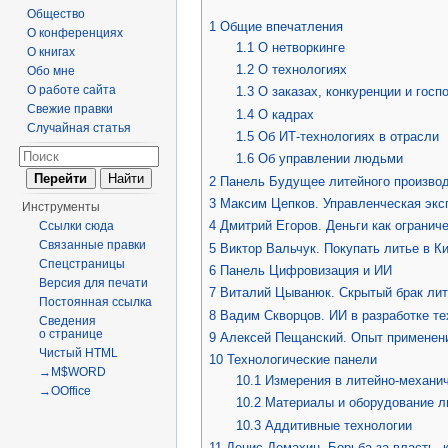
Общество
1
Общие впечатления
О конференциях
1.1
О нетворкинге
О книгах
1.2
О технологиях
Обо мне
О работе сайта
1.3
О заказах, конкуренции и гос
Свежие правки
1.4
О кадрах
Случайная статья
1.5
Об ИТ-технологиях в отрасли
1.6
Об управлении людьми
2
Панель Будущее литейного производ
3
Максим Цепков. Управленческая экс
Инструменты
4
Дмитрий Егоров. Деньги как огранич
Ссылки сюда
Связанные правки
5
Виктор Вальчук. Покупать литье в К
Спецстраницы
6
Панель Цифровизация и ИИ
Версия для печати
7
Виталий Цыванюк. Скрытый брак лит
Постоянная ссылка
8
Вадим Скворцов. ИИ в разработке те
Сведения
о странице
9
Алексей Пещанский. Опыт применен
Чистый HTML
10
Технологические панели
→M$WORD
10.1
Измерения в литейно-механи
→OOffice
10.2
Материалы и оборудование ли
10.3
Аддитивные технологии
11
Денис Демахин. Борьба за власть, 