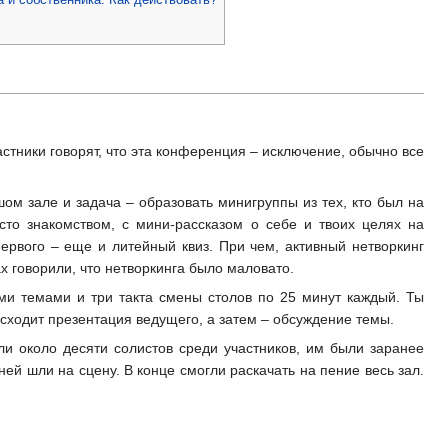
астники говорят, что эта конференция – исключение, обычно все
шом зале и задача – образовать минигруппы из тех, кто был на
то знакомством, с мини-рассказом о себе и твоих целях на
ервого – еще и литейный квиз. При чем, активный нетворкинг
х говорили, что нетворкинга было маловато.
ми темами и три такта смены столов по 25 минут каждый. Ты
сходит презентация ведущего, а затем – обсуждение темы.
и около десяти солистов среди участников, им были заранее
ей шли на сцену. В конце смогли раскачать на пение весь зал.