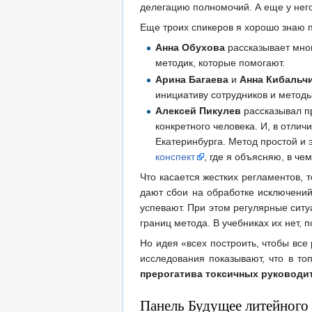
делегацию полномочий. А еще у нег
Еще троих спикеров я хорошо знаю п
Анна Обухова
рассказывает мног
методик, которые помогают.
Арина Багаева
и
Анна Кибальч
инициативу сотрудников и методы
Алексей Пикулев
рассказывал 
конкретного человека. И, в отли
Екатеринбурга. Метод простой и 
конспект
, где я объясняю, в че
Что касается жестких регламентов,
дают сбои на обработке исключений
успевают. При этом регулярные сит
границ метода. В учебниках их нет, 
Но идея «всех построить, чтобы все 
исследования показывают, что в т
прерогатива токсичных руководи
Панель Будущее литейного 