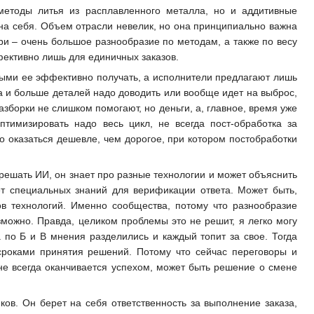
методы литья из расплавленного металла, но и аддитивные
на себя. Объем отрасли невелик, но она принципиально важна
ри – очень большое разнообразие по методам, а также по весу
ффективно лишь для единичных заказов.
торыми ее эффективно получать, а исполнители предлагают лишь
на и больше деталей надо доводить или вообще идет на выброс,
зборки не слишком помогают, но деньги, а, главное, время уже
птимизировать надо весь цикл, не всегда пост-обработка за
 оказаться дешевле, чем дорогое, при котором постобработки
решать ИИ, он знает про разные технологии и может объяснить
ет специальных знаний для верификации ответа. Может быть,
ов технологий. Именно сообщества, потому что разнообразие
зможно. Правда, целиком проблемы это не решит, я легко могу
 а по Б и В мнения разделились и каждый топит за свое. Тогда
 сроками принятия решений. Потому что сейчас переговоры и
не всегда оканчивается успехом, может быть решение о смене
ов. Он берет на себя ответственность за выполнение заказа,