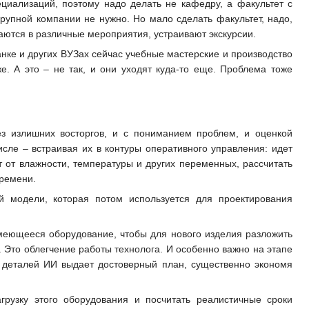
ециализаций, поэтому надо делать не кафедру, а факультет с
упной компании не нужно. Но мало сделать факультет, надо,
аются в различные мероприятия, устраивают экскурсии.
анке и других ВУЗах сейчас учебные мастерские и производство
е. А это – не так, и они уходят куда-то еще. Проблема тоже
ез излишних восторгов, и с пониманием проблем, и оценкой
исле – встраивая их в контуры оперативного управления: идет
 от влажности, температуры и других переменных, рассчитать
времени.
 модели, которая потом используется для проектирования
меющееся оборудование, чтобы для нового изделия разложить
 Это облегчение работы технолога. И особенно важно на этапе
х деталей ИИ выдает достоверный план, существенно экономя
рузку этого оборудования и посчитать реалистичные сроки