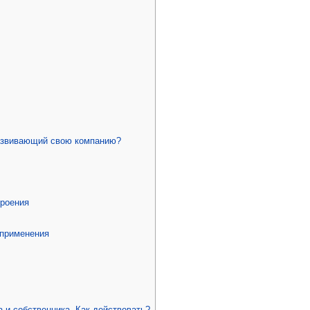
развивающий свою компанию?
троения
 применения
 и собственника. Как действовать?