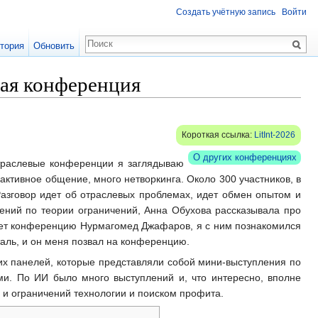
Создать учётную запись
Войти
тория
Обновить
вая конференция
Короткая ссылка:
LitInt-2026
О других конференциях
траслевые конференции я заглядываю
активное общение, много нетворкинга. Около 300 участников, в
азговор идет об отраслевых проблемах, идет обмен опытом и
лений по теории ограничений, Анна Обухова рассказывала про
зует конференцию Нурмагомед Джафаров, я с ним познакомился
таль, и он меня позвал на конференцию.
их панелей, которые представляли собой мини-выступления по
ми. По ИИ было много выступлений и, что интересно, вполне
 и ограничений технологии и поиском профита.