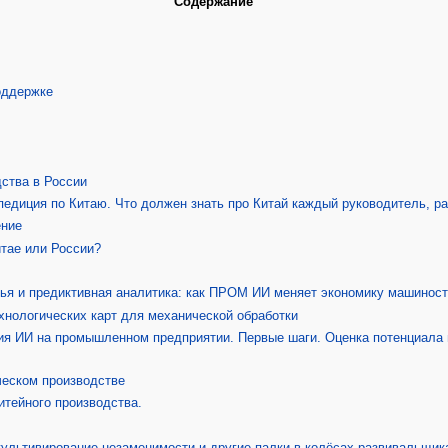
Содержание
поддержке
ства в России
педиция по Китаю. Что должен знать про Китай каждый руководитель, 
ение
итае или России?
ья и предиктивная аналитика: как ПРОМ ИИ меняет экономику машинос
хнологических карт для механической обработки
ия ИИ на промышленном предприятии. Первые шаги. Оценка потенциала
ческом производстве
тейного производства.
культивирование незаменимости и другие палки в колёсах развивальщика