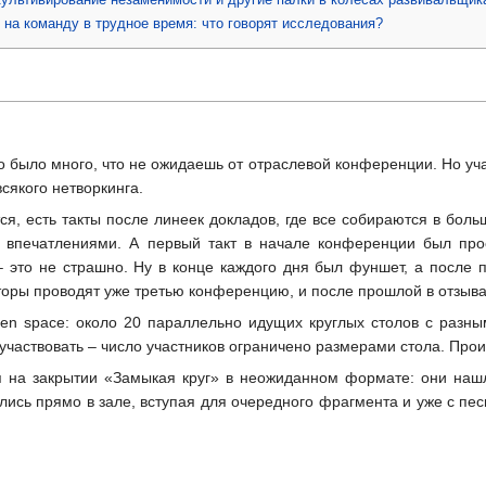
на команду в трудное время: что говорят исследования?
го было много, что не ожидаешь от отраслевой конференции. Но уч
сякого нетворкинга.
ся, есть такты после линеек докладов, где все собираются в боль
 впечатлениями. А первый такт в начале конференции был прос
это не страшно. Ну в конце каждого дня был фуншет, а после п
аторы проводят уже третью конференцию, и после прошлой в отзыва
en space: около 20 параллельно идущих круглых столов с разны
участвовать – число участников ограничено размерами стола. Прои
я на закрытии «Замыкая круг» в неожиданном формате: они нашл
сь прямо в зале, вступая для очередного фрагмента и уже с песн