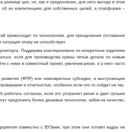
а разнице цен, но, как я предполагаю, для него выгода в этом
и об их компетенциях для собственных целей, а платформа –
тай превосходит по технологиям, для преодоления отставания
 ситуация этому не способствует.
промторга. Поддержка кластеризована по конкретным изделиям
ваться, если для производства нужны литые детали по новым
и с ними в совместный проект, увеличив риски, а у него часто
 развития (ФПР) или невозвратные субсидии, и выступающие
проверками и отчетностью, особенно если что-то пойдет не так.
% работать согласны, если это устраняет риски и дает лучшие
огут предложить более дешевые технологии, забив на качество,
приятия совместно с ВУЗами, при этом они готовят кадры не