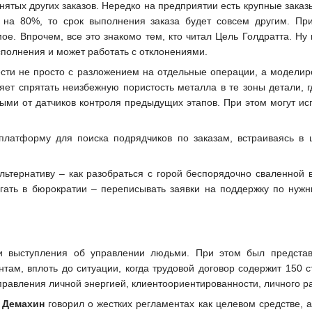
нятых других заказов. Нередко на предприятии есть крупные зака
 на 80%, то срок выполнения заказа будет совсем другим. При
ое. Впрочем, все это знакомо тем, кто читал Цель Голдратта. Ну
сполнения и может работать с отклонениями.
ти не просто с разложением на отдельные операции, а моделиров
яет спрятать неизбежную пористость металла в те зоны детали, г
ными от датчиков контроля предыдущих этапов. При этом могут и
платформу для поиска подрядчиков по заказам, встраиваясь в ц
альтернативу – как разобраться с горой беспорядочно сваленной
гать в бюрократии – переписывать заявки на поддержку по нуж
и выступления об управлении людьми. При этом был представ
нтам, вплоть до ситуации, когда трудовой договор содержит 150 
управления личной энергией, клиентоориентированности, личного р
 Демахин
говорил о жестких регламентах как целевом средстве, 