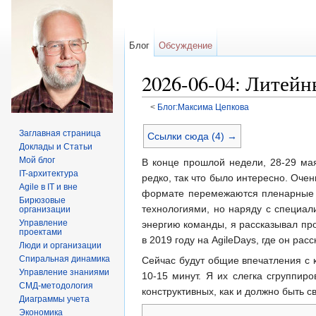
Блог
Обсуждение
2026-06-04: Литейн
<
Блог:Максима Цепкова
Перейти к:
навигация
,
поиск
Заглавная страница
Ссылки сюда (4) →
Доклады и Статьи
Мой блог
В конце прошлой недели, 28-29 м
IT-архитектура
редко, так что было интересно. Оче
Agile в IT и вне
формате перемежаются пленарные в
Бирюзовые
технологиями, но наряду с специал
организации
Управление
энергию команды, я рассказывал пр
проектами
в 2019 году на AgileDays, где он р
Люди и организации
Спиральная динамика
Сейчас будут общие впечатления с 
Управление знаниями
10-15 минут. Я их слегка сгруппир
СМД-методология
конструктивных, как и должно быть 
Диаграммы учета
Экономика