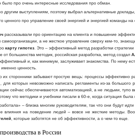
о было про очень интересные исследования про обман.
о другим выступлениям, поэтому выбрал альтернативные доклады, н
о ценного про управление своей энергией и энергией команды на
ич
рассказывали про ориентацию на клиента и повышение эффекти
 самоорганизации, а не жесткое управление сверху кем-то, знающи
про
карту гипотез
. Это – эффективный метод разработки стратегии 
чие от большинства методик, российская разработка, метод создал
А
эффективный и, как минимум, заслуживает знакомства. По нему ест
м именно ценность.
 то их сторонники забывают простую вещь: процессы эффективно р
, для которых невозможно написать регламенты из-за большого р
уации сейчас обеспечиваются автоматизацией, а не людьми, тупо 
потому что методики и учебники писали в 60-е, когда ситуация был
работала» – близка многим руководителям, так что они будут идти
опе влияния на поведение людей – вовсе не жесткие методы. В
телей
, которые заботятся не об эффективности, а о чем-то еще.
производства в России