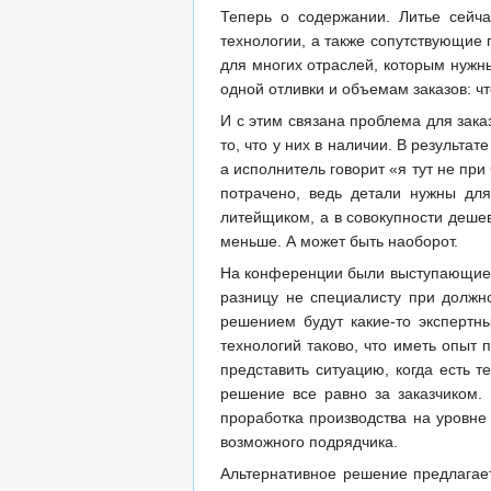
Теперь о содержании. Литье сейч
технологии, а также сопутствующие
для многих отраслей, которым нужны
одной отливки и объемам заказов: чт
И с этим связана проблема для зака
то, что у них в наличии. В результ
а исполнитель говорит «я тут не пр
потрачено, ведь детали нужны для
литейщиком, а в совокупности деше
меньше. А может быть наоборот.
На конференции были выступающие о
разницу не специалисту при должно
решением будут какие-то экспертн
технологий таково, что иметь опыт 
представить ситуацию, когда есть т
решение все равно за заказчиком.
проработка производства на уровне
возможного подрядчика.
Альтернативное решение предлагает