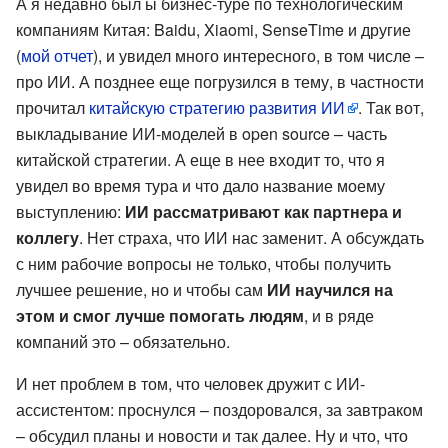
А я недавно был ы бизнес-туре по технологическим
компаниям Китая: Baidu, Xiaomi, SenseTime и другие
(
мой отчет
), и увидел много интересного, в том числе –
про ИИ. А позднее еще погрузился в тему, в частности
прочитал
китайскую стратегию развития ИИ
. Так вот,
выкладывание ИИ-моделей в open source – часть
китайской стратегии. А еще в нее входит то, что я
увидел во время тура и что дало название моему
выступлению:
ИИ рассматривают как партнера и
коллегу
. Нет страха, что ИИ нас заменит. А обсуждать
с ним рабочие вопросы не только, чтобы получить
лучшее решение, но и чтобы сам
ИИ научился на
этом и смог лучше помогать людям
, и в ряде
компаний это – обязательно.
И нет проблем в том, что человек дружит с ИИ-
ассистентом: проснулся – поздоровался, за завтраком
– обсудил планы и новости и так далее. Ну и что, что