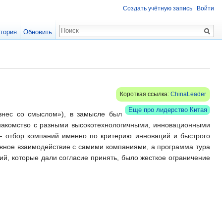
Создать учётную запись
Войти
тория
Обновить
Короткая ссылка:
ChinaLeader
Еще про лидерство Китая
нес со смыслом»), в замысле был
знакомство с разными высокотехнологичными, инновационными
 — отбор компаний именно по критерию инноваций и быстрого
ложное взаимодействие с самими компаниями, а программа тура
ний, которые дали согласие принять, было жесткое ограничение