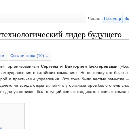
Читать
Просмотр
Ис
- технологический лидер будущего
ом
Ссылки сюда (10) →
й
», организованный
Сергеем и Викторией Бехтеревыми
(«Биз
 самоуправления в китайских компаниях. Но по факту это было 
турой и практиками управления. Это тоже было частью замысла
далеко не всегда открыты, так что у организаторов было очень с
то для участников: был текущий список кандидатов, список компа
es