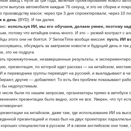
ный завод с нуля за три года, включая проектирование нового авто
сти выпуска автомобиля каждые 76 секунд, и это не сборка и покр
по производству масок: через три 3 дня спроектировали, через 10 
к в день
(BYD). И так далее.
зис:
используя ИИ, мы его обучаем, делаем умнее, поэтому на
м, потому что китайцев очень много. И это -- резкий контраст с а
йцы этого они не боятся. У SenseTime вообще миссия:
пусть ИИ в
роснувшись, обсуждать за завтраком новости и будущий день и так 
е, это не подруга.
ать промежуточные, незавершенные результаты, и экспериментиро
ю, презентация, по которой идет рассказ — на китайском, местам
 и переводчика группы переводят на русский, и выкладывают в чат
бирают, другие — добавляют. То есть без проблем показывают рабо
и бы недопустимым.
 числе были по нашим запросам, организаторы прямо в автобусе с
менениях презентации было видно, хотя не все. Уверен, что тут ес
ротиворечит.
презентации на китайском, даже там, где использование ИИ на высо
еденной презентацией и показ был на двух проекторах параллельно
т хороших специалистов в русском. И в своем английском они тоже