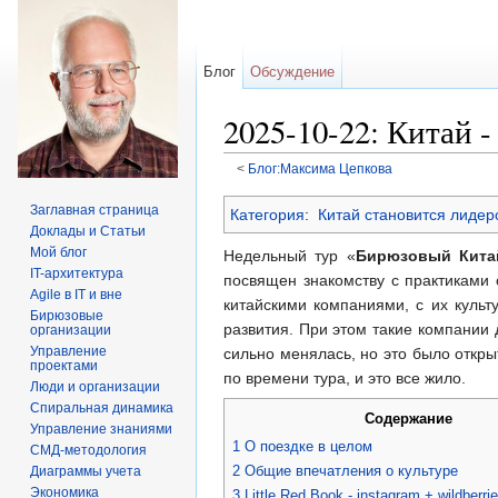
Блог
Обсуждение
2025-10-22: Китай 
<
Блог:Максима Цепкова
Перейти к:
навигация
,
поиск
Заглавная страница
Категория
:
Китай становится лидер
Доклады и Статьи
Мой блог
Недельный тур «
Бирюзовый Кита
IT-архитектура
посвящен знакомству с практиками
Agile в IT и вне
китайскими компаниями, с их куль
Бирюзовые
развития. При этом такие компании 
организации
Управление
сильно менялась, но это было откры
проектами
по времени тура, и это все жило.
Люди и организации
Спиральная динамика
Содержание
Управление знаниями
1
О поездке в целом
СМД-методология
2
Общие впечатления о культуре
Диаграммы учета
Экономика
3
Little Red Book - instagram + wildberri