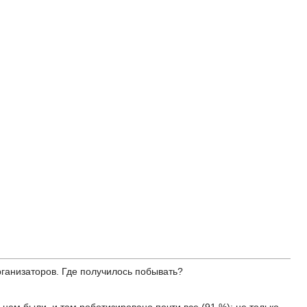
рганизаторов. Где получилось побывать?
нем были, и там роботизировано почти все (91 %): не только