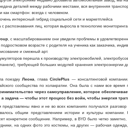
ередача деталей между рабочими местами, вся внутренняя транспор
и как смартфон: всегда с человеком.
очень интересный гибрид социальной сети и маркетплейса
с распознавания лиц, которая выросла в технологию мониторинга 
roup
, с масштабированием они увидели проблемы в удовлетворенно
подростковом возрасте с родителя на ученика как заказчика, инди
рисование и смежный арт.
ккумуляторов перешла к производству электромобилей, электробус
е панели), требующей больших модулей хранения электроэнергии д
ла поездку
Леона
, глава
CirclePlus
— консалтинговой компании,
айского сообщества по холакратии. Она была с нами все время п
ринимательство через самоуправление, которое обеспечивает
, а задача — чтобы этот процесс без войн, чтобы энергия трат
и представлены явно и не во всех компаниях получался разговор
ивалось общим представлением истории и культуры компании. 
сет конкретное сообщение. Например, в BYD было четко заметно, 
дники, на одних фото это костюмы, на других — рабочая одежда, 