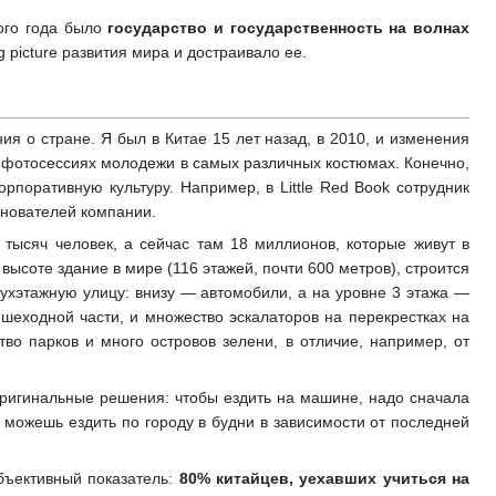
того года было
государство и государственность на волнах
 picture развития мира и достраивало ее.
ия о стране. Я был в Китае 15 лет назад, в 2010, и изменения
х фотосессиях молодежи в самых различных костюмах. Конечно,
орпоративную культуру. Например, в Little Red Book сотрудник
основателей компании.
тысяч человек, а сейчас там 18 миллионов, которые живут в
высоте здание в мире (116 этажей, почти 600 метров), строится
ухэтажную улицу: внизу — автомобили, а на уровне 3 этажа —
шеходной части, и множество эскалаторов на перекрестках на
во парков и много островов зелени, в отличие, например, от
оригинальные решения: чтобы ездить на машине, надо сначала
ы можешь ездить по городу в будни в зависимости от последней
объективный показатель:
80% китайцев, уехавших учиться на