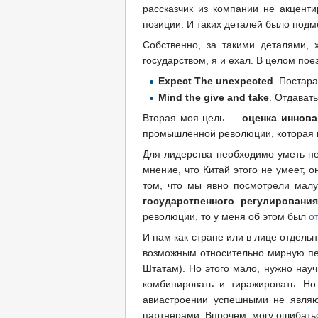
рассказчик из компании не акцент
позиции. И таких деталей было подм
Собственно, за такими деталями, 
государством, я и ехал. В целом пое
Expect The unexpected
. Постара
Mind the give and take
. Отдават
Вторая моя цель —
оценка иннова
промышленной революции, которая во
Для лидерства необходимо уметь не
мнение, что Китай этого не умеет, 
том, что мы явно посмотрели мал
государственного регулировани
революции, то у меня об этом был
о
И нам как стране или в лице отдель
возможным относительно мирную пер
Штатам). Но этого мало, нужно науч
комбинировать и тиражировать. Но
авиастроении успешными не являют
партнерами. Впрочем, могу ошибать