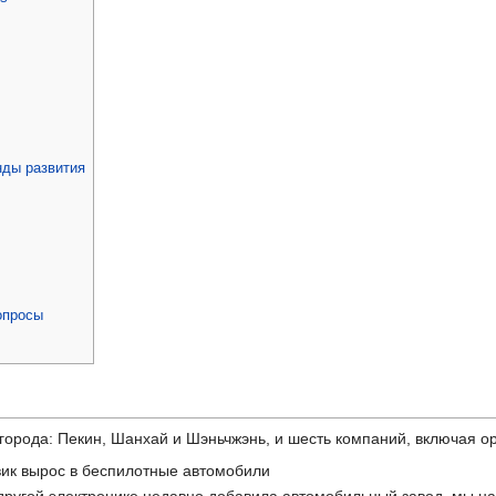
нды развития
опросы
города: Пекин, Шанхай и Шэньчжэнь, и шесть компаний, включая о
вик вырос в беспилотные автомобили
другой электронике недавно добавила автомобильный завод, мы на 