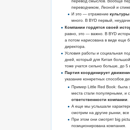
перевод смыслов. Вообще пере
переводчиком, Леоной и спик
И это — отражение
культуры
много. В BYD первый, неудачн
Компании гордятся своей ист
равно, это — важно. В BYD истор
а потом нарисована в виде еще б
директора.
Условия работы и социальная подд
дней, который для Китая большой
тоже учатся сильно больше, до 5 
Партия координирует движени
указание конкретных способов де
Пример Little Red Book: была
места стали популярными, и с
ответственности компании
.
А еще мы услышали характерны
смотрим на другие рынки, все
При этом они смотрят big pic
позиционирована компания.