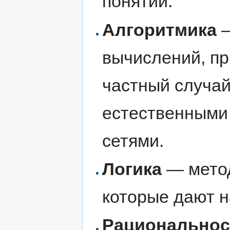
понятий.
Алгоритмика
—
вычислений, пр
частный случа
естественными
сетями.
Логика
— метод
которые дают 
Рациональнос