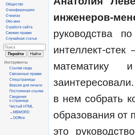
Анатолия Леве
Общество
О конференциях
инженеров-мен
О книгах
Обо мне
О работе сайта
руководства п
Свежие правки
Случайная статья
интеллект-стек
математику 
Инструменты
Ссылки сюда
Связанные правки
заинтересовали.
Спецстраницы
Версия для печати
Постоянная ссылка
в нем собрать к
Сведения
о странице
Чистый HTML
образования от 
→M$WORD
→OOffice
это руководств