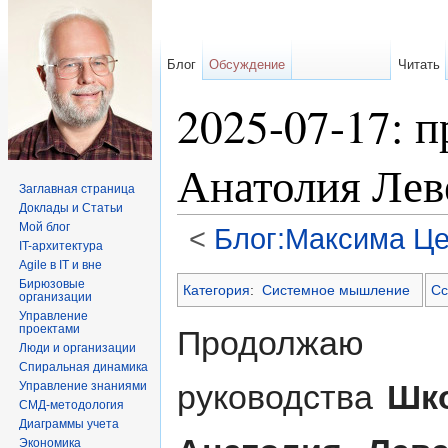
Блог
Обсуждение
Читать
2025-07-17: п
Анатолия Лев
Заглавная страница
Доклады и Статьи
Мой блог
<
Блог:Максима Це
IT-архитектура
Перейти к:
навигация
,
поиск
Agile в IT и вне
Бирюзовые
Категория
:
Системное мышление
Сс
организации
Управление
проектами
Продолжаю 
Люди и организации
Спиральная динамика
руководства
Шк
Управление знаниями
СМД-методология
Диаграммы учета
Экономика