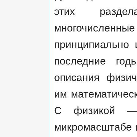
этих раздел
многочислен
принципиально 
последние год
описания физич
им математическ
С физикой — 
микромасштабе 