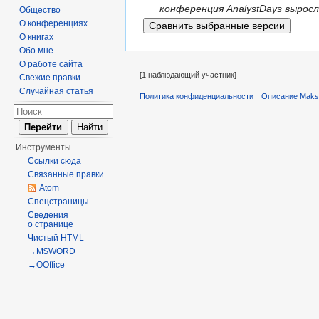
конференция AnalystDays вырос
Общество
О конференциях
О книгах
Обо мне
О работе сайта
[1 наблюдающий участник]
Свежие правки
Случайная статья
Политика конфиденциальности
Описание Maks
Инструменты
Ссылки сюда
Связанные правки
Atom
Спецстраницы
Сведения
о странице
Чистый HTML
→M$WORD
→OOffice