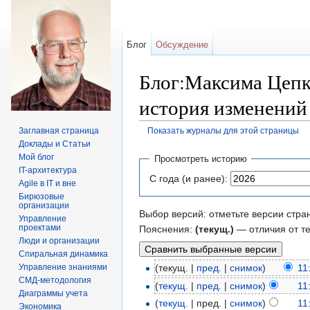
Блог
Обсуждение
Блог:Максима Цепк
история изменений
Заглавная страница
Показать журналы для этой страницы
Перейти к:
навигация
,
поиск
Доклады и Статьи
Мой блог
Просмотреть историю
IT-архитектура
С года (и ранее):
Agile в IT и вне
Бирюзовые
организации
Выбор версий: отметьте версии стра
Управление
проектами
Пояснения:
(текущ.)
— отличия от т
Люди и организации
Спиральная динамика
Управление знаниями
(текущ. |
пред.
|
снимок
)
11
СМД-методология
(
текущ.
|
пред.
|
снимок
)
11
Диаграммы учета
(
текущ.
| пред. |
снимок
)
11
Экономика