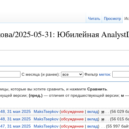
Читать
Просмотр
Ис
ова/2025-05-31: Юбилейная Analyst
С месяца (и ранее):
Фильтр
меток
:
ницы, которые вы хотите сравнить, и нажмите
Сравнить
.
екущей версии;
(пред.)
— отличия от предшествующей версии;
м
— 
:48, 31 мая 2025
‎
MaksTsepkov
(
обсуждение
|
вклад
)
‎
м
. .
(56 029 б
:48, 31 мая 2025
‎
MaksTsepkov
(
обсуждение
|
вклад
)
‎
м
. .
(56 015 б
:47, 31 мая 2025
‎
MaksTsepkov
(
обсуждение
|
вклад
)
‎
. .
(55 997 бай