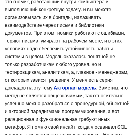
это гномик, работающий внутри компьютера и
выполняющий конкретную задачу. и вы можете
организовывать их в бригады, налаживать
взаимодействие через письма и библиотеки
документов. При этом гномики работают с ошибками,
теряют письма, умирают на рабочем месте, и в этих
условиях надо обеспечить устойчивость работы
системы в целом. Модель оказалась понятной не
только разработчикам любого уровня. но и
тестировщикам, аналитикам, а, главное - менеджерам,
от которых зависят решения. У меня есть серия
докладов на эту тему
Акторная модель
. Заметим, что
метод не является общезначимым, так относительно
успешно можно разобраться с процедурной, объектной
и акторной парадигмами программирования, а вот
реляционная и функциональная требуют иных
метафор. Я помню свой инсайт, когда я осваивал SQL
и понял-таки, как писать сложные запросы. Но я его