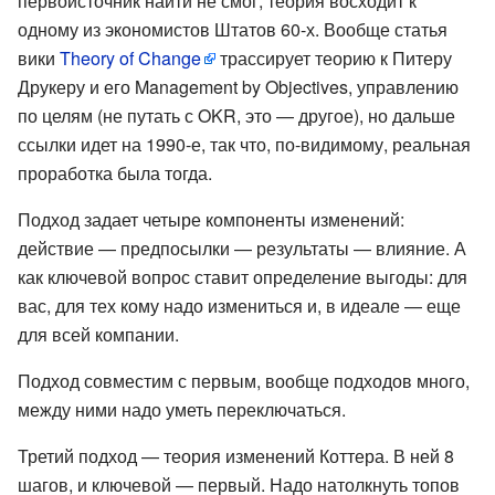
первоисточник найти не смог, теория восходит к
одному из экономистов Штатов 60-х. Вообще статья
вики
Theory of Change
трассирует теорию к Питеру
Друкеру и его Management by Objectives, управлению
по целям (не путать с OKR, это — другое), но дальше
ссылки идет на 1990-е, так что, по-видимому, реальная
проработка была тогда.
Подход задает четыре компоненты изменений:
действие — предпосылки — результаты — влияние. А
как ключевой вопрос ставит определение выгоды: для
вас, для тех кому надо измениться и, в идеале — еще
для всей компании.
Подход совместим с первым, вообще подходов много,
между ними надо уметь переключаться.
Третий подход — теория изменений Коттера. В ней 8
шагов, и ключевой — первый. Надо натолкнуть топов