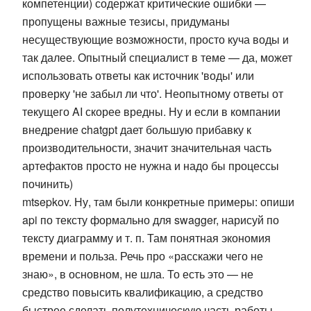
компетенции) содержат критические ошибки —
пропущены важные тезисы, придуманы
несуществующие возможности, просто куча воды и
так далее. Опытный специалист в теме — да, может
использовать ответы как источник 'воды' или
проверку 'не забыл ли что'. Неопытному ответы от
текущего AI скорее вредны. Ну и если в компании
внедрение chatgpt дает большую прибавку к
производительности, значит значительная часть
артефактов просто не нужна и надо бы процессы
починить)
mtsepkov. Ну, там были конкретные примеры: опиши
api по тексту формально для swagger, нарисуй по
тексту диаграмму и т. п. Там понятная экономия
времени и польза. Речь про «расскажи чего не
знаю», в основном, не шла. То есть это — не
средство повысить квалификацию, а средство
быстрее сделать полутехническую часть работы.